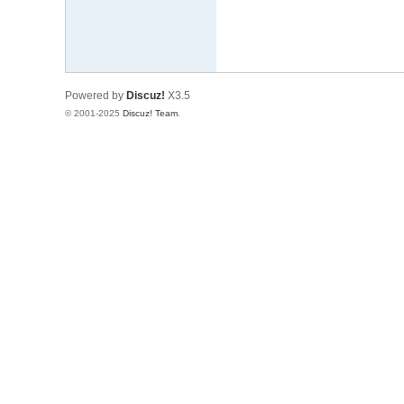
博
物
館
Powered by
Discuz!
X3.5
© 2001-2025
Discuz! Team
.