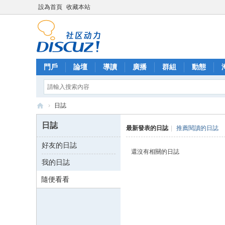
設為首頁
收藏本站
門戶
論壇
導讀
廣播
群組
動態
›
日誌
雙
日誌
最新發表的日誌
|
推薦閱讀的日誌
魚
好友的日誌
宮
還沒有相關的日誌
我的日誌
-
數
隨便看看
位
郵
票