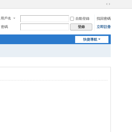
切
換
用戶名
自動登錄
找回密碼
到
寬
密碼
立即註冊
登錄
版
快捷導航