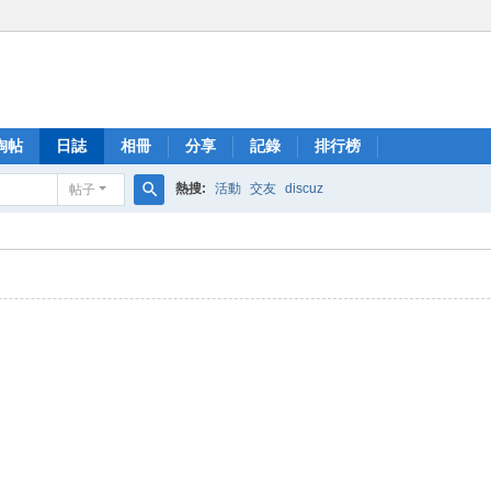
淘帖
日誌
相冊
分享
記錄
排行榜
熱搜:
活動
交友
discuz
帖子
搜
索