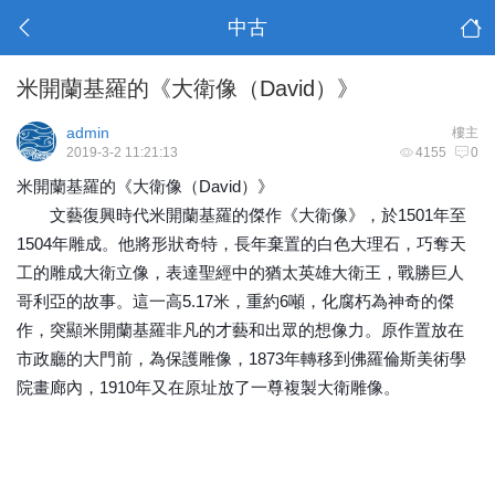
中古
米開蘭基羅的《大衛像（David）》
admin
樓主
2019-3-2 11:21:13
4155
0
米開蘭基羅的《大衛像（David）》
文藝復興時代米開蘭基羅的傑作《大衛像》，於1501年至
1504年雕成。他將形狀奇特，長年棄置的白色大理石，巧奪天
工的雕成大衛立像，表達聖經中的猶太英雄大衛王，戰勝巨人
哥利亞的故事。這一高5.17米，重約6噸，化腐朽為神奇的傑
作，突顯米開蘭基羅非凡的才藝和出眾的想像力。原作置放在
市政廳的大門前，為保護雕像，1873年轉移到佛羅倫斯美術學
院畫廊內，1910年又在原址放了一尊複製大衛雕像。