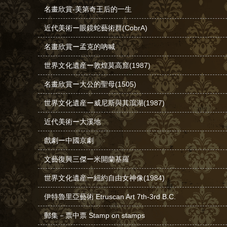
名畫欣賞-美第奇王后的一生
近代美術ー眼鏡蛇藝術群(CobrA)
名畫欣賞ー孟克的吶喊
世界文化遺産ー敦煌莫高窟(1987)
名畫欣賞ー大公的聖母(1505)
世界文化遺産ー威尼斯與其瀉湖(1987)
近代美術ー大溪地
戲劇ー中國京劇
文藝復興三傑ー米開蘭基羅
世界文化遺産ー紐約自由女神像(1984)
伊特魯里亞藝術 Etruscan Art 7th-3rd B.C.
郵集－票中票 Stamp on stamps