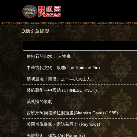
D廳文章總覽
傅抱石的山水 、人物畫
中華古代文物—殷墟(The Ruins of Yin)
清初畫壇「四僧」之一—八大山人
裝飾藝術—中國結 (CHINESE KNOT)
莫札特的歌劇
西班牙阿爾塔米拉洞窟畫(Altamira Cave) (1985)
英國肖像畫家－雷諾茲爵士 (Reynolds)
民族藝術—偶戲 (Art Puppetry)