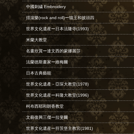
中國刺繍 Embroidery
揺滾樂(rock and roll)ー猫王和披頭四
世界文化遺産ー日本法隆寺(1993)
米蘭大教堂
名畫欣賞ー達文西的蒙娜麗莎
法蘭徳斯畫家ー維梅爾
日本古典藝能
世界文化遺產－亞琛大教堂(1978)
世界文化遺産ー科隆大教堂(1996)
柯布西耶和朗香教堂
文藝復興三傑ー拉斐爾
世界文化遺産ー符茨堡主教宮(1981)