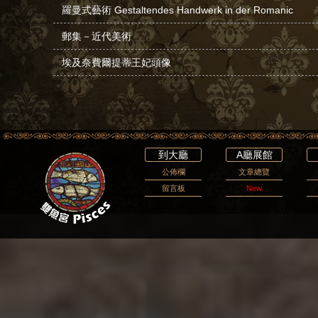
羅曼式藝術 Gestaltendes Handwerk in der Romanic
郵集－近代美術
埃及奈費爾提蒂王妃頭像
到大廳
A廳展館
公佈欄
文章總覽
留言板
New