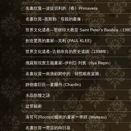
名畫欣賞—波提切利的《春》Primavera
名畫欣賞–惠斯勒「母親的畫像」
世界文化遺產–-聖彼得大教堂 Saint Peter's Basilica（19
創造驚異的畫家-–克利 (PAUL KLEE)
世界文化遺產–古都奈良的歷史遺蹟（1998年）
俄羅斯現實主義畫家–伊利亞‧列賓（Ilya Repin）
名畫欣賞ー南唐顧閎中的「韓煕載夜宴圖」
静物畫巨匠—夏爾丹 (Chardin)
水晶骷髏之謎
盆景藝術
洛可可(Rococo)藝術的畫家ー華鐸 (Watteau)
名畫欣賞ー梵谷的向日葵