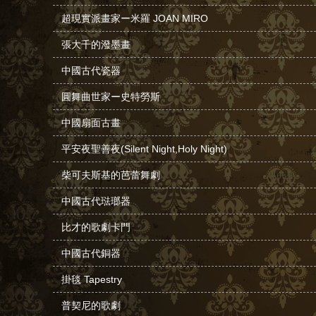
超現實派畫家ー米羅 JOAN MIRO
張大千的潑墨畫
中國古代瓷器
圓舞曲世家ー史特勞斯
中國扇面古畫
平安夜聖善夜(Silent Night,Holy Night)
柴可夫斯基的芭蕾舞劇
中國古代琺瑯器
比才的歌劇卡門
中國古代銅器
掛毯 Tapestry
普契尼的歌劇